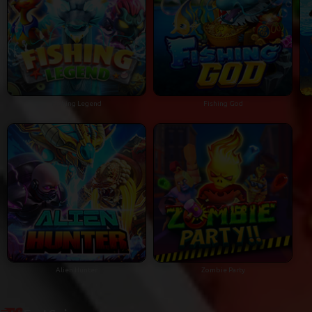
Fishing Legend
Fishing God
Alien Hunter
Zombie Party