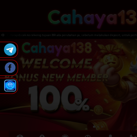
 no rekenig tujuan BRI ada perubahan ya, sebelum melakukan deposit, untuk perhatiannya kami ucapk