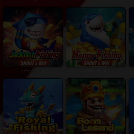
Jackpot Fishing
Happy Fishing