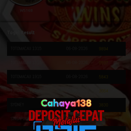
WS168
Togel Result
TOTOMACAU 1315
06-08-2026
9894
TOTOMACAU 1615
06-08-2026
0597
TOTOMACAU 1915
06-08-2026
5843
TOTOMACAU 2215
06-08-2026
3064
SYDNEY
06-08-2026
3830
SINGAPORE
05-08-2026
0715