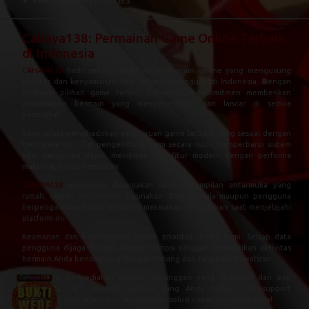
PERSETUJUAN COOKIES
Cahaya138: Permainan Game Online Terbaik
di Indonesia
CAHAYA138
hadir sebagai platform permainan online yang mengusung
kualitas dan kenyamanan bagi seluruh pengguna di Indonesia. Dengan
berbagai pilihan game terkini, Cahaya138 berkomitmen memberikan
pengalaman bermain yang menyenangkan dan lancar di semua
perangkat.
Kami selalu menghadirkan pembaruan game terbaru yang sesuai dengan
tren masa kini. Tim pengembang kami secara rutin memperbarui sistem
agar pengguna dapat menikmati fitur-fitur modern dengan performa
maksimal, tanpa hambatan
CAHAYA138
pengguna dimanjakan dengan tampilan antarmuka yang
ramah, cepat, dan mudah digunakan. Baik pemula maupun pengguna
berpengalaman dapat langsung merasakan kemudahan saat menjelajahi
platform ini.
Keamanan dan kepercayaan adalah prioritas utama kami. Setiap data
pengguna dijaga dengan sistem enkripsi canggih, memastikan aktivitas
bermain Anda berlangsung dengan tenang dan tanpa kekhawatiran.
Kami juga menyediakan layanan pelanggan yang responsif dan siap
membantu 24/7. Apapun kendala yang Anda hadapi, tim support
Cahaya138 akan selalu siap memberikan solusi cepat dan profesional