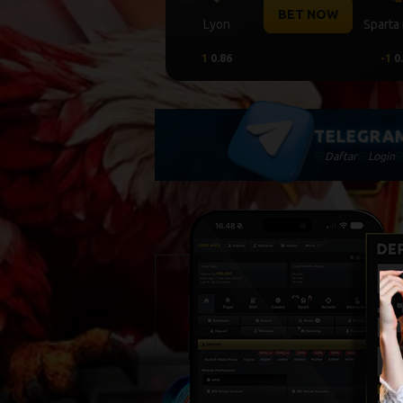
Previous
BET NOW
Union 
Bodo Glimt
Gill
0.75
0.82
-0.75
TELEGRA
Daftar
Login