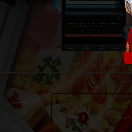
TENTANG KAMI
|
BANTUAN
|
DEPOSIT
WI
1
Rata-Rata
Rata-Ra
Menit