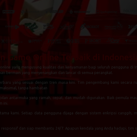
n Game Online Terbaik di Indonesi
nline yang mengusung kualitas dan kenyamanan bagi seluruh pengguna di Ind
n bermain yang menyenangkan dan lancar di semua perangkat.
rbaru yang sesuai dengan tren masa kini. Tim pengembang kami secara r
 maksimal, tanpa hambatan
ilan antarmuka yang ramah, cepat, dan mudah digunakan. Baik pemula m
 ini.
tama kami. Setiap data pengguna dijaga dengan sistem enkripsi canggih, m
 responsif dan siap membantu 24/7. Apapun kendala yang Anda hadapi, tim 