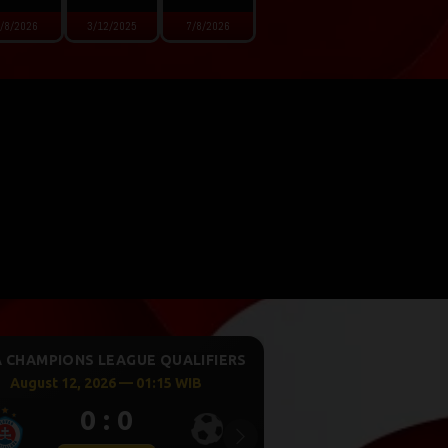
/8/2026
3/12/2025
7/8/2026
OTBALL F24 ELITE CLUB FRIENDLY
August 8, 2026 — 06:15 WIB
0 : 0