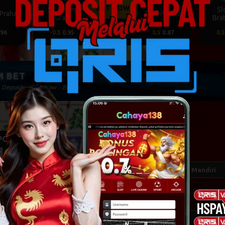
Saint-
e-Li
oise
BET NOW
e-Argentina
e-Denmark
1.00
0.7
0.00
0.94
0.00
0.82
M BET
Deposit
Withdraw
Bet
Bank Lokal
BCA
Mandiri
CIMB
JAGO
E Money & Pulsa