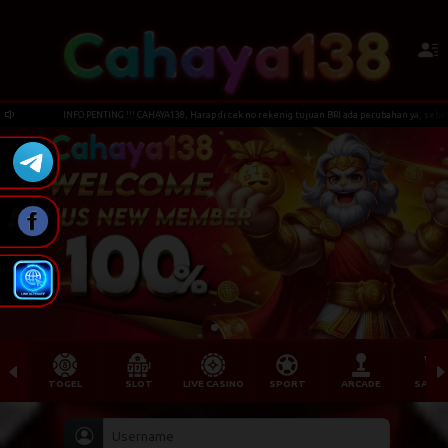
PENARIKAN BERHASIL
zu****r Telah Melakukan WD Sebesar IDR 9.800.000
ING !!! CAHAYA138, Harap di cek no rekenig tujuan BRI ada perubahan ya, sebelum melakukan deposit
TOGEL
SLOT
LIVE CASINO
SPORT
ARCADE
SABU