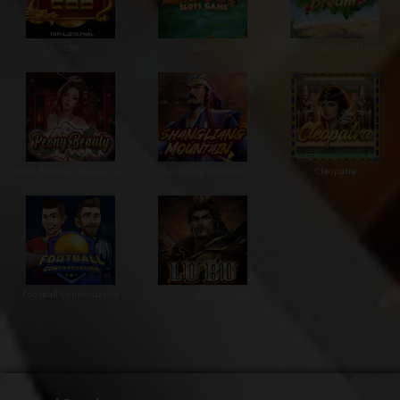
288
Zooo
Hawaii - Summer Dream
Peony Beauty - Sweet Dream
Shangliang Mountain
Cleopatra
Football Confrontation
Lu Bu