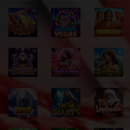
Book of Mystery Pyramids
Jack Potter in Vegas
God's Party
Chinese Express
Friday in Vegas
Crown of Afrodita
Caucasian Wolf
Snow Giants
Laplandia Train