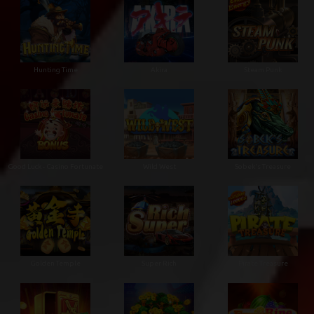
Hunting Time
Akira
Steam Punk
Good Luck - Casino Fortunate
Wild West
Sobek's Treasure
Golden Temple
Super Rich
Pirate Treasure