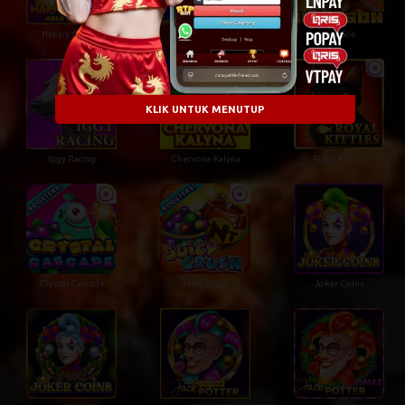
Happy Cookie
Christmas Seven
Inca Son
KLIK UNTUK MENUTUP
Iggy Racing
Chervona Kalyna
Royal Kitties
Crystal Cascade
Juicy Crush
Joker Coins