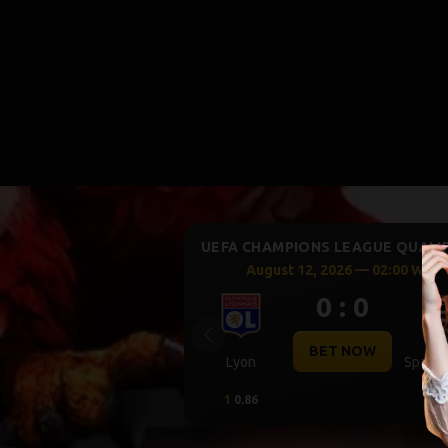
UEFA CHAMPIONS LEAGUE QUALIF
August 11, 2026 — 22:59 WIB
0 : 0
Previous
BET NOW
Union 
Bodo Glimt
Gill
0.75
0.82
-0.75