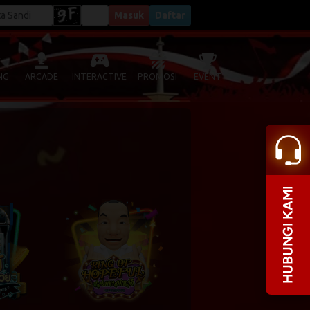
 ucapkan terima kasih, SALAM JP
INFO PENTING !!! CAHAYA138, Harap d
Masuk
Daftar
NG
ARCADE
INTERACTIVE
PROMOSI
EVENT