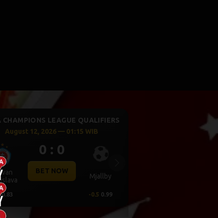
FOOTBALL F24 INTERNATIONAL
FRIENDLY
August 7, 2026 — 12:45 WIB
2 : 2
Next
BET NOW
rance
e-England
0
0.78
0.00
0.98