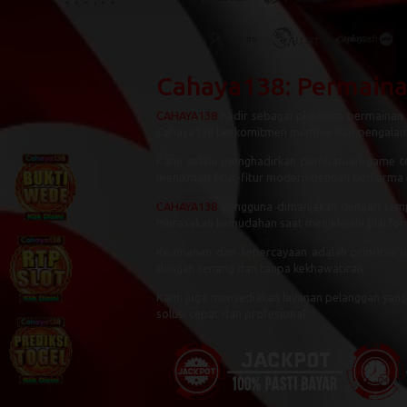
Cahaya138: Permaina
CAHAYA138
hadir sebagai platform permainan o
Cahaya138 berkomitmen memberikan pengalama
Kami selalu menghadirkan pembaruan game te
menikmati fitur-fitur modern dengan performa
CAHAYA138
pengguna dimanjakan dengan tamp
merasakan kemudahan saat menjelajahi platform
Keamanan dan kepercayaan adalah prioritas u
dengan tenang dan tanpa kekhawatiran.
Kami juga menyediakan layanan pelanggan yang
solusi cepat dan profesional