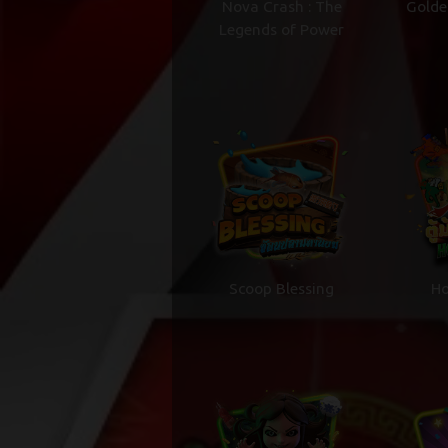
Nova Crash : The
Golde
Legends of Power
Scoop Blessing
Ho