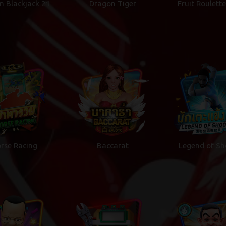
n Blackjack 21
Dragon Tiger
Fruit Roulette
rse Racing
Baccarat
Legend of Sh