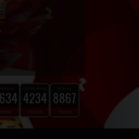
p
ONGKONG
LUGANO POOLS
HK SIANG
634
4234
8867
/8/2026
3/12/2025
7/8/2026