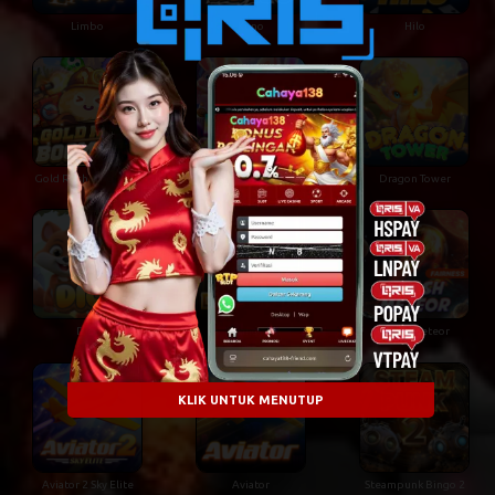
Limbo
Keno
Hilo
Gold Rush: Boomers
Egg Hunt Bingo
Dragon Tower
Dice
Diamonds
Crash Meteor
KLIK UNTUK MENUTUP
Aviator 2 Sky Elite
Aviator
Steampunk Bingo 2