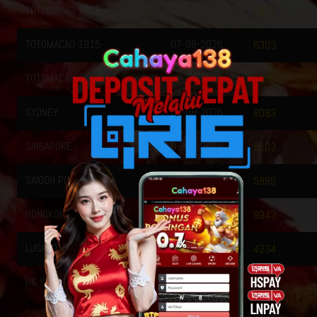
TO
TOTOMACAU 1615
08-08-2026
2957
CA
TOTOMACAU 1915
07-08-2026
6303
TOTOMACAU 2215
07-08-2026
9178
SYDNEY
08-08-2026
8083
SINGAPORE
08-08-2026
5102
SAIGON POOLS
16-01-2026
5889
HONGKONG
07-08-2026
9943
LUGANO POOLS
03-12-2025
4234
HK SIANG
08-08-2026
2476