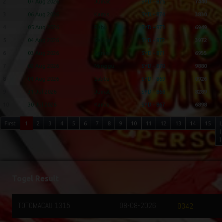
2
07 Aug 2026
Jumat
SYD - 875
7440
3
06 Aug 2026
Kamis
SYD - 874
3830
4
05 Aug 2026
Rabu
SYD - 873
6949
5
04 Aug 2026
Selasa
SYD - 872
3972
6
03 Aug 2026
Senin
SYD - 871
6955
7
02 Aug 2026
Minggu
SYD - 870
9880
8
01 Aug 2026
Sabtu
SYD - 869
0926
9
31 Jul 2026
Jumat
SYD - 868
8289
10
30 Jul 2026
Kamis
SYD - 867
6898
First
1
2
3
4
5
6
7
8
9
10
11
12
13
14
15
(
)
Togel Result
TOTOMACAU 1315
08-08-2026
MA
0342